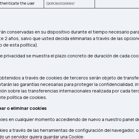
thenticate the user
/policies/cookies/
rán conservadas en su dispositivo durante el tiempo necesario para l
e 2 años, salvo que usted decida eliminarlas a través de las opcio
 de esta política).
 de privacidad se muestra el plazo concreto de duración de cada coo
obtenidos a través de cookies de terceros serán objeto de transfer
arán las garantías necesarias para proteger la confidencialidad, int
ón sobre las transferencias internacionales realizada por cada terc
te política de cookies.
ar o eliminar cookies
kies en cualquier momento accediendo de nuevo a nuestro panel de
kies a través de las herramientas de configuración del navegador, o
o un servidor quiera guardar una Cookie: