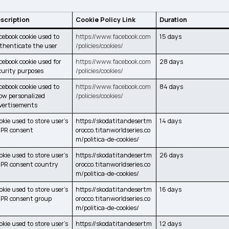
scription
Cookie Policy Link
Duration
cebook cookie used to
https://www.facebook.com
15 days
thenticate the user
/policies/cookies/
cebook cookie used for
https://www.facebook.com
28 days
curity purposes
/policies/cookies/
cebook cookie used to
https://www.facebook.com
84 days
ow personalized
/policies/cookies/
vertisements
okie used to store user’s
https://skodatitandesertm
14 days
PR consent
orocco.titanworldseries.co
m/politica-de-cookies/
okie used to store user’s
https://skodatitandesertm
26 days
PR consent country
orocco.titanworldseries.co
m/politica-de-cookies/
okie used to store user’s
https://skodatitandesertm
16 days
PR consent group
orocco.titanworldseries.co
m/politica-de-cookies/
okie used to store user’s
https://skodatitandesertm
12 days