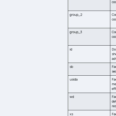
co
group_2
Co
co
group_3
Co
co
id
Do
sh
ad
sb
Fa
se
usida
Fa
me
ef
wd
Fa
de
re
xs
Fa