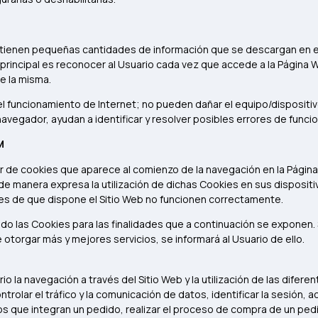
tienen pequeñas cantidades de información que se descargan en el
ad principal es reconocer al Usuario cada vez que accede a la Págin
de la misma.
l funcionamiento de Internet; no pueden dañar el equipo/dispositivo
navegador, ayudan a identificar y resolver posibles errores de func
M
r de cookies que aparece al comienzo de la navegación en la Página
de manera expresa la utilización de dichas Cookies en sus dispositiv
des de que dispone el Sitio Web no funcionen correctamente.
o las Cookies para las finalidades que a continuación se exponen. S
e otorgar más y mejores servicios, se informará al Usuario de ello.
io la navegación a través del Sitio Web y la utilización de las difer
ntrolar el tráfico y la comunicación de datos, identificar la sesión,
os que integran un pedido, realizar el proceso de compra de un pedi