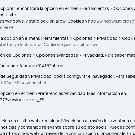
t Explorer, encontrará la opción en el menú Herramientas > Opciones 
s visite:
-es/windows-vista/block-or-allow-Cookies y
http://windows.micros
orer-9
.
rá la opción en el menú Herramientas > Opciones > Privacidad > Cookie
habilitar-y-deshabilitar-Cookies-que-los-sitios-we
.
cción de Opciones > Opciones avanzadas > Privacidad. Para saber más
m/accounts/answer/61416?hl=es
ón de Seguridad y Privacidad, podrá configurar el navegador. Para sabe
.50/es-ES/cookies.html
 la opción en el menú Preferencias/Privacidad. Más información en:
1677?viewlocale=es_ES
gación en el sitio web, recibir notificaciones a través de la ventana
oticias y contenido relevante sobre su objeto social. Puedes confi
 otros sitios web, a través de la configuración u opciones de tu 