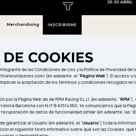
25-30 ABRIL
Merchandising
INSCRIBIRME
 DE COOKIES
integrante de las Condiciones de Uso y la Política de Privacidad de 
itanworldseries.com/ (en adelante, el “
Página Web
”). El acceso y
 implican la aceptación de los términos y condiciones recogidos en 
ción por la Página Web de de RPM Racing S.L.U. (en adelante, “
RPM
”),
arcelona Barcelona con N.I.F B-61514360, te comunicamos que la Pági
recuperación de datos de funcionalidad similar (en adelante, las “
C
de garantizar al Usuario (en adelante, el “
Usuario
”) toda la informa
ión el siguiente texto informativo sobre qué son las Cookies, qué 
rarlas o deshabilitarlas.