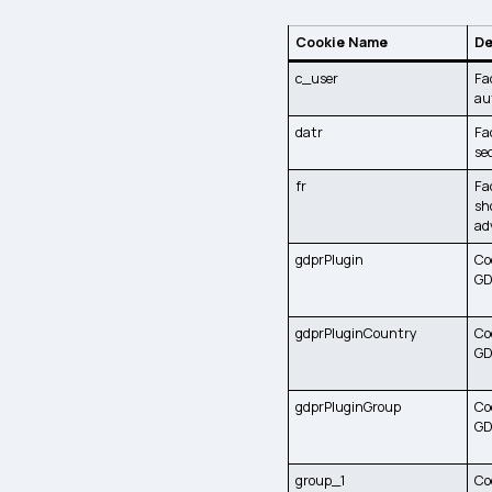
Cookie Name
De
c_user
Fa
au
datr
Fa
se
fr
Fa
sh
ad
gdprPlugin
Co
GD
gdprPluginCountry
Co
GD
gdprPluginGroup
Co
GD
group_1
Co