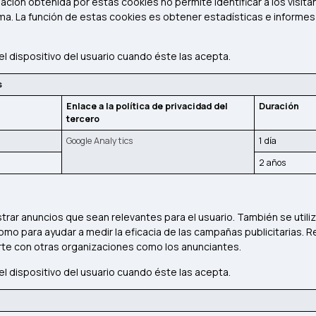
mación obtenida por estas cookies no permite identificar a los visit
ima. La función de estas cookies es obtener estadísticas e informe
el dispositivo del usuario cuando éste las acepta.
s
Enlace a la política de privacidad del
Duración
tercero
Google Analytics
1 día
2 años
trar anuncios que sean relevantes para el usuario. También se utili
como para ayudar a medir la eficacia de las campañas publicitarias. R
te con otras organizaciones como los anunciantes.
el dispositivo del usuario cuando éste las acepta.