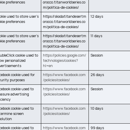
okie preferences
orocco.titanworldseries.co
m/politica-de-cookies/
okie used to store user’s
https://skodatitandesertm
12 days
okie preferences
orocco.titanworldseries.co
m/politica-de-cookies/
okie used to store user’s
https://skodatitandesertm
11 days
okie preferences
orocco.titanworldseries.co
m/politica-de-cookies/
ubleClick cookie used to
https://policies.google.com/
Session
ow personalized
technologies/cookies?
vertisements
hl=en
cebook cookie used for
https://www.facebook.com
26 days
curity purposes
/policies/cookies/
cebook cookie used to
https://www.facebook.com
Session
asure advertising
/policies/cookies/
ficiency
cebook cookie used to
https://www.facebook.com
10 days
termine screen
/policies/cookies/
solution
cebook cookie used to
https://www.facebook.com
99 days