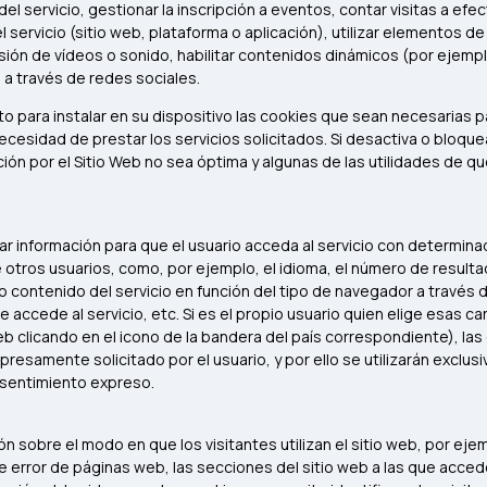
del servicio, gestionar la inscripción a eventos, contar visitas a efe
l servicio (sitio web, plataforma o aplicación), utilizar elementos 
sión de vídeos o sonido, habilitar contenidos dinámicos (por ejemp
a través de redes sociales.
 para instalar en su dispositivo las cookies que sean necesarias pa
necesidad de prestar los servicios solicitados. Si desactiva o bloqu
n por el Sitio Web no sea óptima y algunas de las utilidades de qu
r información para que el usuario acceda al servicio con determin
e otros usuarios, como, por ejemplo, el idioma, el número de result
 contenido del servicio en función del tipo de navegador a través de
e accede al servicio, etc. Si es el propio usuario quien elige esas ca
eb clicando en el icono de la bandera del país correspondiente), la
esamente solicitado por el usuario, y por ello se utilizarán exclusi
onsentimiento expreso.
n sobre el modo en que los visitantes utilizan el sitio web, por eje
e error de páginas web, las secciones del sitio web a las que acced