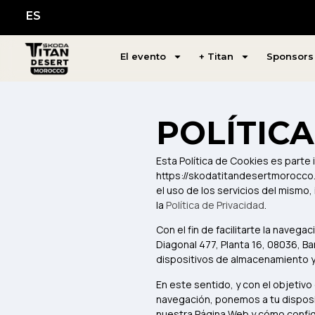
ES
El evento
+ Titan
Sponsors
POLÍTICA
Esta Política de Cookies es parte 
https://skodatitandesertmorocco.t
el uso de los servicios del mismo,
la
Política de Privacidad
.
Con el fin de facilitarte la navega
Diagonal 477, Planta 16, 08036, B
dispositivos de almacenamiento y 
En este sentido, y con el objetivo 
navegación, ponemos a tu disposic
nuestra Página Web y cómo configu